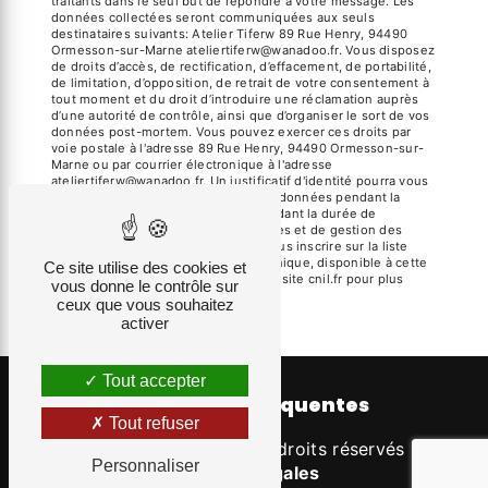
traitants dans le seul but de répondre à votre message. Les
données collectées seront communiquées aux seuls
destinataires suivants: Atelier Tiferw 89 Rue Henry, 94490
Ormesson-sur-Marne ateliertiferw@wanadoo.fr. Vous disposez
de droits d’accès, de rectification, d’effacement, de portabilité,
de limitation, d’opposition, de retrait de votre consentement à
tout moment et du droit d’introduire une réclamation auprès
d’une autorité de contrôle, ainsi que d’organiser le sort de vos
données post-mortem. Vous pouvez exercer ces droits par
voie postale à l'adresse 89 Rue Henry, 94490 Ormesson-sur-
Marne ou par courrier électronique à l'adresse
ateliertiferw@wanadoo.fr. Un justificatif d'identité pourra vous
être demandé. Nous conservons vos données pendant la
période de prise de contact puis pendant la durée de
prescription légale aux fins probatoires et de gestion des
contentieux. Vous avez le droit de vous inscrire sur la liste
d'opposition au démarchage téléphonique, disponible à cette
Ce site utilise des cookies et
adresse:
Bloctel.gouv.fr
. Consultez le site cnil.fr pour plus
vous donne le contrôle sur
d’informations sur vos droits.
ceux que vous souhaitez
activer
Tout accepter
Recherches fréquentes
Tout refuser
©
Vistalid
- 2026 - Tous droits réservés -
Personnaliser
Mentions légales