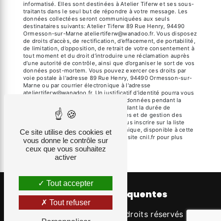
informatisé. Elles sont destinées à Atelier Tiferw et ses sous-
traitants dans le seul but de répondre à votre message. Les
données collectées seront communiquées aux seuls
destinataires suivants: Atelier Tiferw 89 Rue Henry, 94490
Ormesson-sur-Marne ateliertiferw@wanadoo.fr. Vous disposez
de droits d’accès, de rectification, d’effacement, de portabilité,
de limitation, d’opposition, de retrait de votre consentement à
tout moment et du droit d’introduire une réclamation auprès
d’une autorité de contrôle, ainsi que d’organiser le sort de vos
données post-mortem. Vous pouvez exercer ces droits par
voie postale à l'adresse 89 Rue Henry, 94490 Ormesson-sur-
Marne ou par courrier électronique à l'adresse
ateliertiferw@wanadoo.fr. Un justificatif d'identité pourra vous
être demandé. Nous conservons vos données pendant la
période de prise de contact puis pendant la durée de
prescription légale aux fins probatoires et de gestion des
contentieux. Vous avez le droit de vous inscrire sur la liste
d'opposition au démarchage téléphonique, disponible à cette
Ce site utilise des cookies et
adresse:
Bloctel.gouv.fr
. Consultez le site cnil.fr pour plus
vous donne le contrôle sur
d’informations sur vos droits.
ceux que vous souhaitez
activer
Tout accepter
Recherches fréquentes
Tout refuser
©
Vistalid
- 2026 - Tous droits réservés -