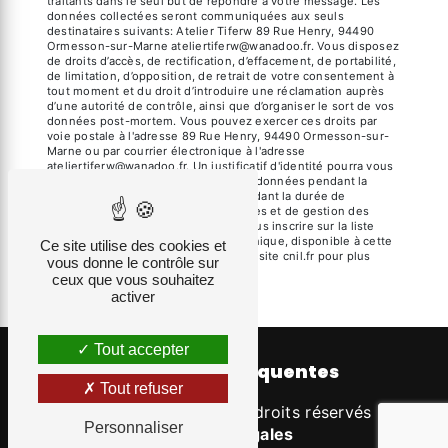
traitants dans le seul but de répondre à votre message. Les
données collectées seront communiquées aux seuls
destinataires suivants: Atelier Tiferw 89 Rue Henry, 94490
Ormesson-sur-Marne ateliertiferw@wanadoo.fr. Vous disposez
de droits d’accès, de rectification, d’effacement, de portabilité,
de limitation, d’opposition, de retrait de votre consentement à
tout moment et du droit d’introduire une réclamation auprès
d’une autorité de contrôle, ainsi que d’organiser le sort de vos
données post-mortem. Vous pouvez exercer ces droits par
voie postale à l'adresse 89 Rue Henry, 94490 Ormesson-sur-
Marne ou par courrier électronique à l'adresse
ateliertiferw@wanadoo.fr. Un justificatif d'identité pourra vous
être demandé. Nous conservons vos données pendant la
période de prise de contact puis pendant la durée de
prescription légale aux fins probatoires et de gestion des
contentieux. Vous avez le droit de vous inscrire sur la liste
d'opposition au démarchage téléphonique, disponible à cette
Ce site utilise des cookies et
adresse:
Bloctel.gouv.fr
. Consultez le site cnil.fr pour plus
vous donne le contrôle sur
d’informations sur vos droits.
ceux que vous souhaitez
activer
Tout accepter
Recherches fréquentes
Tout refuser
©
Vistalid
- 2026 - Tous droits réservés -
Personnaliser
Mentions légales