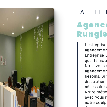
ATELI
agencement d'intérieur à
Rungi
L’entrepris
agencement
Entreprise 
qualité, no
Nous vous 
agencement
besoins. Si
disposition
nécessaires
Notre métie
avec vous r
notre équipe