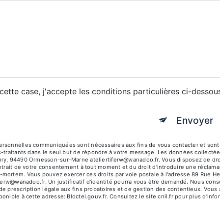
ette case, j'accepte les conditions particulières ci-dessou
Envoyer
rsonnelles communiquées sont nécessaires aux fins de vous contacter et sont en
s-traitants dans le seul but de répondre à votre message. Les données collecté
ry, 94490 Ormesson-sur-Marne ateliertiferw@wanadoo.fr. Vous disposez de droits d
etrait de votre consentement à tout moment et du droit d’introduire une réclamat
mortem. Vous pouvez exercer ces droits par voie postale à l'adresse 89 Rue H
tiferw@wanadoo.fr. Un justificatif d'identité pourra vous être demandé. Nous co
e prescription légale aux fins probatoires et de gestion des contentieux. Vous a
ponible à cette adresse:
Bloctel.gouv.fr
. Consultez le site cnil.fr pour plus d’inf