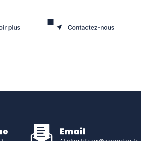
oir plus
Contactez-nous
ne
Email
07
ateliertiferw@wanadoo.fr