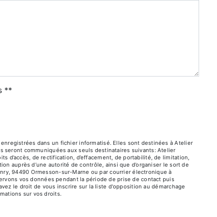
s **
registrées dans un fichier informatisé. Elles sont destinées à Atelier
es seront communiquées aux seuls destinataires suivants: Atelier
’accès, de rectification, d’effacement, de portabilité, de limitation,
ion auprès d’une autorité de contrôle, ainsi que d’organiser le sort de
enry, 94490 Ormesson-sur-Marne ou par courrier électronique à
nservons vos données pendant la période de prise de contact puis
vez le droit de vous inscrire sur la liste d'opposition au démarchage
ormations sur vos droits.