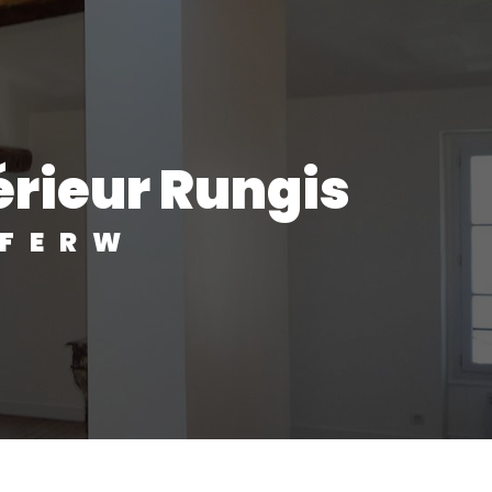
érieur Rungis
IFERW