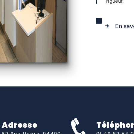
rigueur.
En sav
Adresse
Télépho
89 Rue Henry, 94490
01 49 62 54 