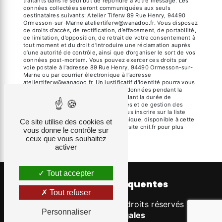
traitants dans le seul but de répondre à votre message. Les
données collectées seront communiquées aux seuls
destinataires suivants: Atelier Tiferw 89 Rue Henry, 94490
Ormesson-sur-Marne ateliertiferw@wanadoo.fr. Vous disposez
de droits d’accès, de rectification, d’effacement, de portabilité,
de limitation, d’opposition, de retrait de votre consentement à
tout moment et du droit d’introduire une réclamation auprès
d’une autorité de contrôle, ainsi que d’organiser le sort de vos
données post-mortem. Vous pouvez exercer ces droits par
voie postale à l'adresse 89 Rue Henry, 94490 Ormesson-sur-
Marne ou par courrier électronique à l'adresse
ateliertiferw@wanadoo.fr. Un justificatif d'identité pourra vous
être demandé. Nous conservons vos données pendant la
période de prise de contact puis pendant la durée de
prescription légale aux fins probatoires et de gestion des
contentieux. Vous avez le droit de vous inscrire sur la liste
d'opposition au démarchage téléphonique, disponible à cette
Ce site utilise des cookies et
adresse:
Bloctel.gouv.fr
. Consultez le site cnil.fr pour plus
vous donne le contrôle sur
d’informations sur vos droits.
ceux que vous souhaitez
activer
Tout accepter
Recherches fréquentes
Tout refuser
©
Vistalid
- 2026 - Tous droits réservés -
Personnaliser
Mentions légales