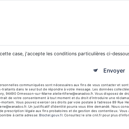
ette case, j'accepte les conditions particulières ci-dessou
Envoyer
rsonnelles communiquées sont nécessaires aux fins de vous contacter et sont en
s-traitants dans le seul but de répondre à votre message. Les données collecté
ry, 94490 Ormesson-sur-Marne ateliertiferw@wanadoo.fr. Vous disposez de droits d
etrait de votre consentement à tout moment et du droit d’introduire une réclamat
mortem. Vous pouvez exercer ces droits par voie postale à l'adresse 89 Rue H
tiferw@wanadoo.fr. Un justificatif d'identité pourra vous être demandé. Nous co
e prescription légale aux fins probatoires et de gestion des contentieux. Vous a
ponible à cette adresse:
Bloctel.gouv.fr
. Consultez le site cnil.fr pour plus d’inf