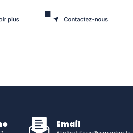
oir plus
Contactez-nous
ne
Email
07
ateliertiferw@wanadoo.fr