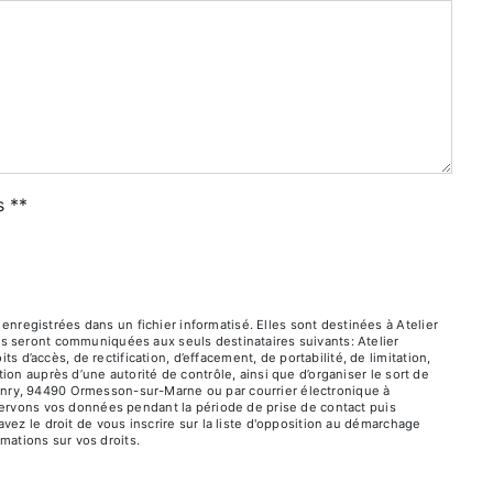
s **
registrées dans un fichier informatisé. Elles sont destinées à Atelier
es seront communiquées aux seuls destinataires suivants: Atelier
’accès, de rectification, d’effacement, de portabilité, de limitation,
ion auprès d’une autorité de contrôle, ainsi que d’organiser le sort de
enry, 94490 Ormesson-sur-Marne ou par courrier électronique à
nservons vos données pendant la période de prise de contact puis
vez le droit de vous inscrire sur la liste d'opposition au démarchage
ormations sur vos droits.