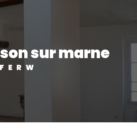
sson sur marne
IFERW