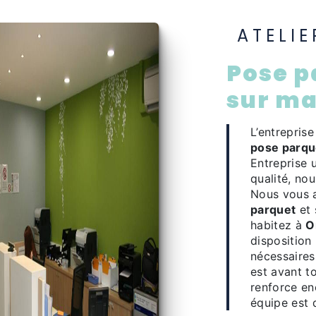
ATELI
pose parquet à Ormesson
sur m
L’entrepris
pose parqu
Entreprise 
qualité, no
Nous vous 
parquet
et 
habitez à
O
disposition
nécessaires
est avant t
renforce en
équipe est q