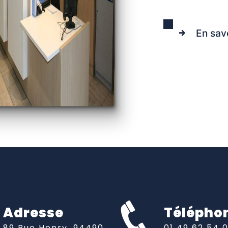
En sav
Adresse
Télépho
89 Rue Henry, 94490
01 49 62 54 