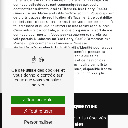
traitants dans le seul but de répondre à votre message. Les
données collectées seront communiquées aux seuls
destinataires suivants: Atelier Tiferw 89 Rue Henry, 94490
Ormesson-sur-Marne ateliertiferw@wanadoo.fr. Vous disposez
de droits d’accès, de rectification, d’effacement, de portabilité,
de limitation, d’opposition, de retrait de votre consentement à
tout moment et du droit d’introduire une réclamation auprès
d’une autorité de contrôle, ainsi que d’organiser le sort de vos
données post-mortem. Vous pouvez exercer ces droits par
voie postale à l'adresse 89 Rue Henry, 94490 Ormesson-sur-
Marne ou par courrier électronique à l'adresse
ateliertiferw@wanadoo.fr. Un justificatif d'identité pourra vous
être demandé. Nous conservons vos données pendant la
période de prise de contact puis pendant la durée de
prescription légale aux fins probatoires et de gestion des
contentieux. Vous avez le droit de vous inscrire sur la liste
d'opposition au démarchage téléphonique, disponible à cette
Ce site utilise des cookies et
adresse:
Bloctel.gouv.fr
. Consultez le site cnil.fr pour plus
vous donne le contrôle sur
d’informations sur vos droits.
ceux que vous souhaitez
activer
Tout accepter
Recherches fréquentes
Tout refuser
©
Vistalid
- 2026 - Tous droits réservés -
Personnaliser
Mentions légales