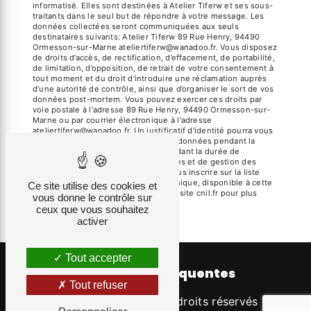
informatisé. Elles sont destinées à Atelier Tiferw et ses sous-
traitants dans le seul but de répondre à votre message. Les
données collectées seront communiquées aux seuls
destinataires suivants: Atelier Tiferw 89 Rue Henry, 94490
Ormesson-sur-Marne ateliertiferw@wanadoo.fr. Vous disposez
de droits d’accès, de rectification, d’effacement, de portabilité,
de limitation, d’opposition, de retrait de votre consentement à
tout moment et du droit d’introduire une réclamation auprès
d’une autorité de contrôle, ainsi que d’organiser le sort de vos
données post-mortem. Vous pouvez exercer ces droits par
voie postale à l'adresse 89 Rue Henry, 94490 Ormesson-sur-
Marne ou par courrier électronique à l'adresse
ateliertiferw@wanadoo.fr. Un justificatif d'identité pourra vous
être demandé. Nous conservons vos données pendant la
période de prise de contact puis pendant la durée de
prescription légale aux fins probatoires et de gestion des
contentieux. Vous avez le droit de vous inscrire sur la liste
d'opposition au démarchage téléphonique, disponible à cette
Ce site utilise des cookies et
adresse:
Bloctel.gouv.fr
. Consultez le site cnil.fr pour plus
vous donne le contrôle sur
d’informations sur vos droits.
ceux que vous souhaitez
activer
Tout accepter
Recherches fréquentes
Tout refuser
©
Vistalid
- 2026 - Tous droits réservés -