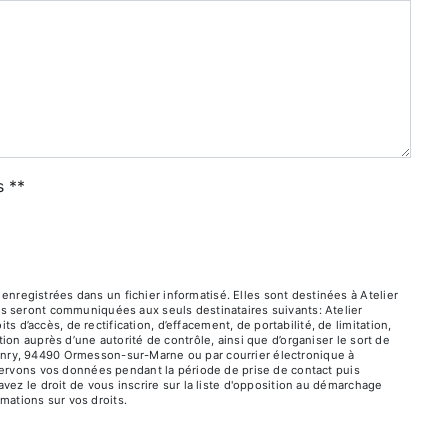
s **
registrées dans un fichier informatisé. Elles sont destinées à Atelier
es seront communiquées aux seuls destinataires suivants: Atelier
’accès, de rectification, d’effacement, de portabilité, de limitation,
ion auprès d’une autorité de contrôle, ainsi que d’organiser le sort de
enry, 94490 Ormesson-sur-Marne ou par courrier électronique à
nservons vos données pendant la période de prise de contact puis
vez le droit de vous inscrire sur la liste d'opposition au démarchage
ormations sur vos droits.