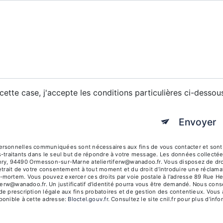
ette case, j'accepte les conditions particulières ci-dessou
Envoyer
rsonnelles communiquées sont nécessaires aux fins de vous contacter et sont en
s-traitants dans le seul but de répondre à votre message. Les données collecté
ry, 94490 Ormesson-sur-Marne ateliertiferw@wanadoo.fr. Vous disposez de droits d
etrait de votre consentement à tout moment et du droit d’introduire une réclamat
mortem. Vous pouvez exercer ces droits par voie postale à l'adresse 89 Rue H
tiferw@wanadoo.fr. Un justificatif d'identité pourra vous être demandé. Nous co
e prescription légale aux fins probatoires et de gestion des contentieux. Vous a
ponible à cette adresse:
Bloctel.gouv.fr
. Consultez le site cnil.fr pour plus d’inf