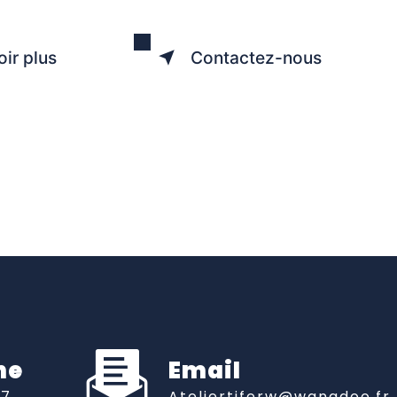
oir plus
Contactez-nous
ne
Email
07
ateliertiferw@wanadoo.fr