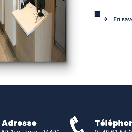
En sav
Adresse
Télépho
89 Rue Henry, 94490
01 49 62 54 