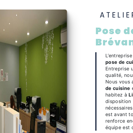
ATELI
pose de cuisine à Limeil-
Bréva
L’entrepris
pose de cu
Entreprise 
qualité, no
Nous vous 
de cuisine
e
habitez à
L
disposition
nécessaires
est avant t
renforce en
équipe est q