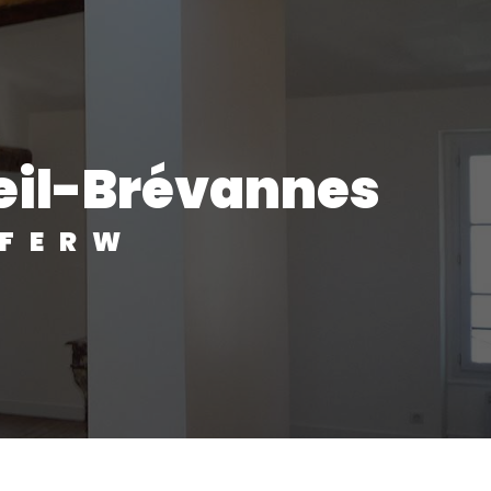
meil-Brévannes
IFERW