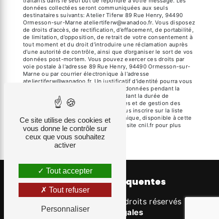
traitants dans le seul but de répondre à votre message. Les
données collectées seront communiquées aux seuls
destinataires suivants: Atelier Tiferw 89 Rue Henry, 94490
Ormesson-sur-Marne ateliertiferw@wanadoo.fr. Vous disposez
de droits d’accès, de rectification, d’effacement, de portabilité,
de limitation, d’opposition, de retrait de votre consentement à
tout moment et du droit d’introduire une réclamation auprès
d’une autorité de contrôle, ainsi que d’organiser le sort de vos
données post-mortem. Vous pouvez exercer ces droits par
voie postale à l'adresse 89 Rue Henry, 94490 Ormesson-sur-
Marne ou par courrier électronique à l'adresse
ateliertiferw@wanadoo.fr. Un justificatif d'identité pourra vous
être demandé. Nous conservons vos données pendant la
période de prise de contact puis pendant la durée de
prescription légale aux fins probatoires et de gestion des
contentieux. Vous avez le droit de vous inscrire sur la liste
d'opposition au démarchage téléphonique, disponible à cette
Ce site utilise des cookies et
adresse:
Bloctel.gouv.fr
. Consultez le site cnil.fr pour plus
vous donne le contrôle sur
d’informations sur vos droits.
ceux que vous souhaitez
activer
Tout accepter
Recherches fréquentes
Tout refuser
©
Vistalid
- 2026 - Tous droits réservés -
Personnaliser
Mentions légales