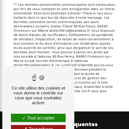
** Les données personnelles communiquées sont nécessaires
aux fins de vous contacter et sont enregistrées dans un fichier
informatisé. Elles sont destinées à Atelier Tiferw et ses sous-
traitants dans le seul but de répondre à votre message. Les
données collectées seront communiquées aux seuls
destinataires suivants: Atelier Tiferw 89 Rue Henry, 94490
Ormesson-sur-Marne ateliertiferw@wanadoo.fr. Vous disposez
de droits d’accès, de rectification, d’effacement, de portabilité,
de limitation, d’opposition, de retrait de votre consentement à
tout moment et du droit d’introduire une réclamation auprès
d’une autorité de contrôle, ainsi que d’organiser le sort de vos
données post-mortem. Vous pouvez exercer ces droits par
voie postale à l'adresse 89 Rue Henry, 94490 Ormesson-sur-
Marne ou par courrier électronique à l'adresse
ateliertiferw@wanadoo.fr. Un justificatif d'identité pourra vous
être demandé. Nous conservons vos données pendant la
période de prise de contact puis pendant la durée de
prescription légale aux fins probatoires et de gestion des
contentieux. Vous avez le droit de vous inscrire sur la liste
d'opposition au démarchage téléphonique, disponible à cette
Ce site utilise des cookies et
adresse:
Bloctel.gouv.fr
. Consultez le site cnil.fr pour plus
vous donne le contrôle sur
d’informations sur vos droits.
ceux que vous souhaitez
activer
Tout accepter
Recherches fréquentes